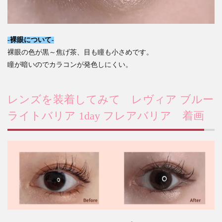
-裸眼について-
裸眼の色が黒～焦げ茶、目も瞳も小さめです。
瞳が暗いのでカラコンが発色しにくい。
レンズを装着してみて
レヴィア ブルー
ライトバリア 1day フレアバリア 着画