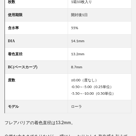
枚数
1箱10枚入り
使用期限
開封後1日
含水率
55%
DIA
14.1mm
着色直径
13.2mm
BC(ベースカーブ)
8.7mm
度数
±0.00（度なし）
-0.50～-5.00（0.25単位）
-5.50～-10.00（0.50単位）
モデル
ローラ
フレアバリアの着色直径は13.2mm。