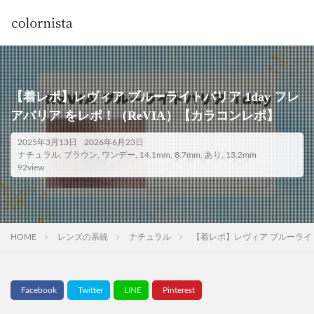
【着レポ】レヴィア ブルーライトバリア 1day フレ
アバリア をレポ！（ReVIA）【カラコンレポ】
2025年3月13日
2026年6月23日
ナチュラル
,
ブラウン
,
ワンデー
,
14.1mm
,
8.7mm
,
あり
,
13.2mm
92view
HOME
レンズの系統
ナチュラル
【着レポ】レヴィア ブルーライト