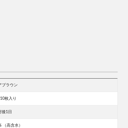
アブラウン
箱10枚入り
封後1日
5% （高含水）