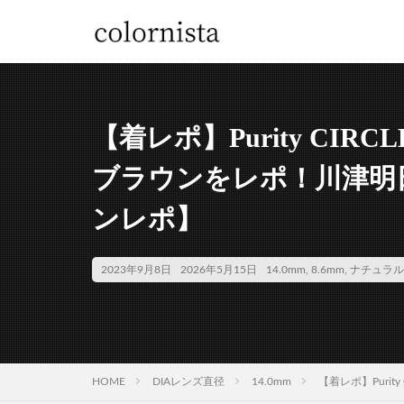
【着レポ】Purity CIR
ブラウンをレポ！川津明
ンレポ】
2023年9月8日
2026年5月15日
14.0mm
,
8.6mm
,
ナチュラル
HOME
DIAレンズ直径
14.0mm
【着レポ】Puri