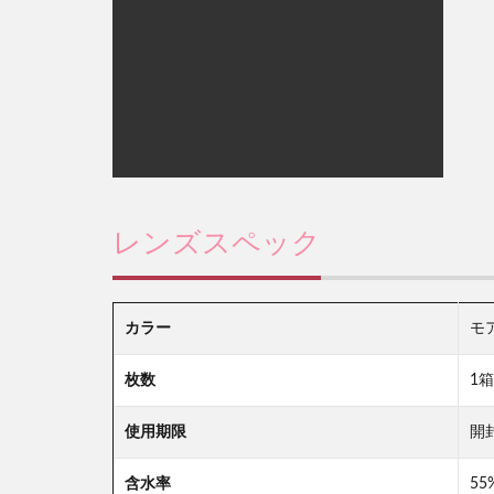
レンズスペック
カラー
モ
枚数
1
使用期限
開
含水率
5