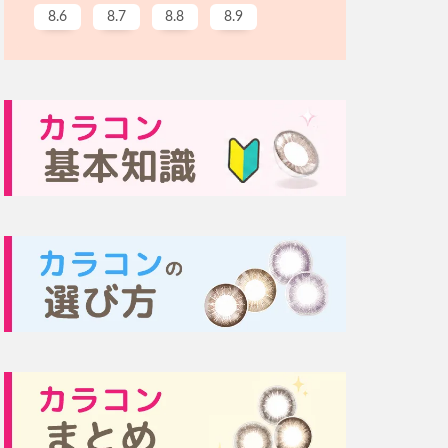
8.6
8.7
8.8
8.9