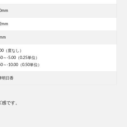
.0mm
.2mm
6mm
.00（度なし）
.50～-5.00（0.25単位）
.50～-10.00（0.50単位）
津明日香
ズ感です。