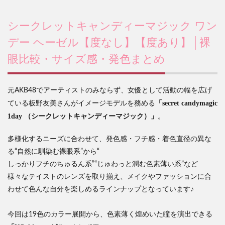
シークレットキャンディーマジック ワン
デー ヘーゼル【度なし】【度あり】│裸
眼比較・サイズ感・発色まとめ
元AKB48でアーティストのみならず、女優として活動の幅を広げ
「secret candymagic
ている板野友美さんがイメージモデルを務める
1day （シークレットキャンディーマジック）」
。
多様化するニーズに合わせて、発色感・フチ感・着色直径の異な
る“自然に馴染む裸眼系”から“
しっかりフチのちゅるん系”“じゅわっと潤む色素薄い系”など
様々なテイストのレンズを取り揃え、メイクやファッションに合
わせて色んな自分を楽しめるラインナップとなっています♪
今回は19色のカラー展開から、色素薄く煌めいた瞳を演出できる