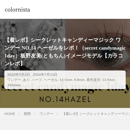
【着レポ】シークレットキャンディーマジック ワ
ンデー NO.14 ヘーゼルをレポ！（secret candymagic
1day）板野友美(ともちん)イメージモデル【カラコ
ンレポ】
2023年5月2日
2026年7月13日
ワンデー
,
あり
,
ハーフ
,
ヘーゼル
,
14.5mm
,
8.8mm
,
着色直径
,
13.9mm
318view
HOME
期間
ワンデー
【着レポ】シークレットキャンディーマジック ワン