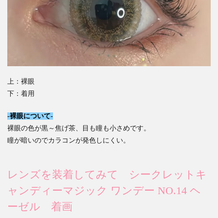
上：裸眼
下：着用
-裸眼について-
裸眼の色が黒～焦げ茶、目も瞳も小さめです。
瞳が暗いのでカラコンが発色しにくい。
レンズを装着してみて シークレットキ
ャンディーマジック ワンデー NO.14 ヘ
ーゼル 着画