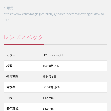
引用元：
https://www.candymagic.jp/c/all/b_s_search/secretcandymagic1day/so-
014
レンズスペック
カラー
NO.14 ヘーゼル
枚数
1箱20枚入り
使用期限
開封後1日
含水率
38.6%(低含水)
DIA
14.5mm
着色直径
13.9mm